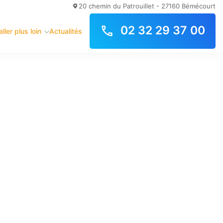
20 chemin du Patrouillet - 27160 Bémécourt
entum pellentesque lectus.
02 32 29 37 00
ller plus loin
Actualités