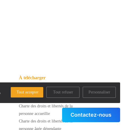
ion, vous pouvez vous
/www.bloctel.gouv.fr/
À télécharger
Documentations
Tout accepter
Tout refuser
Personnaliser
s
Dossier d'inscription
Charte des droits et libertés de la
personne accueillie
Contactez-nous
Charte des droits et libertés de la
personne âgée dépendante