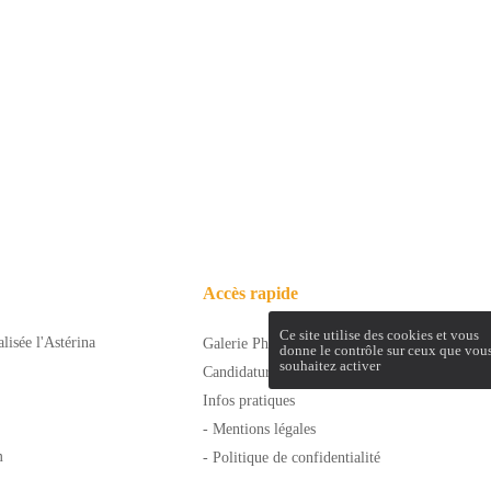
sitions de l’article L. 223-2 du Code de la Consommat
opposition au démarchage téléphonique « Bloctel »
https:/
Accès rapide
Ce site utilise des cookies et vous
lisée l'Astérina
Galerie Photo
donne le contrôle sur ceux que vou
souhaitez activer
Candidature spontanée
Infos pratiques
- Mentions légales
m
- Politique de confidentialité