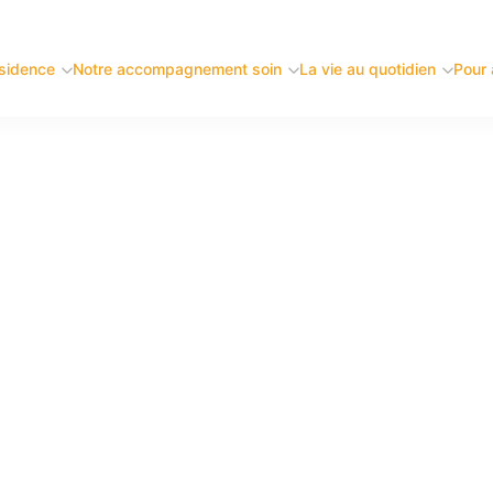
s id. Suspendisse augue lorem, finibus eget purus quis, ferm
ésidence
Notre accompagnement soin
La vie au quotidien
Pour a
Votre numéro de téléphone